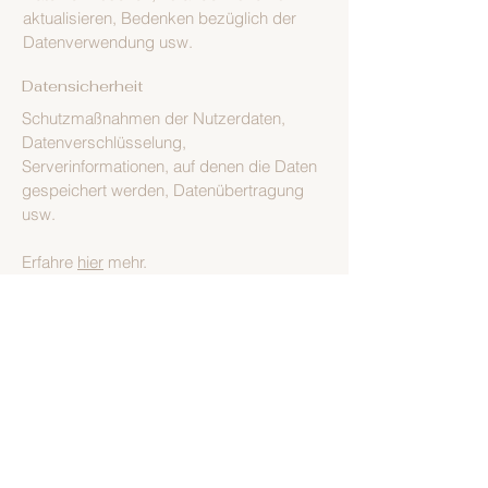
aktualisieren, Bedenken bezüglich der
Datenverwendung usw.
Datensicherheit
Schutzmaßnahmen der Nutzerdaten,
Datenverschlüsselung,
Serverinformationen, auf denen die Daten
gespeichert werden, Datenübertragung
usw.
Erfahre
hier
mehr.
+49 (0) 1590 2460 889
hundesalon-groomdeluxe@web.de
Eichstraße 23