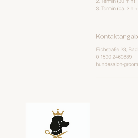
2. Termin (30 min)
3. Termin (ca. 2 h +
Kontaktanga
Eichstraße 23, Ba
0 1590 2460889
hundesalon-groo