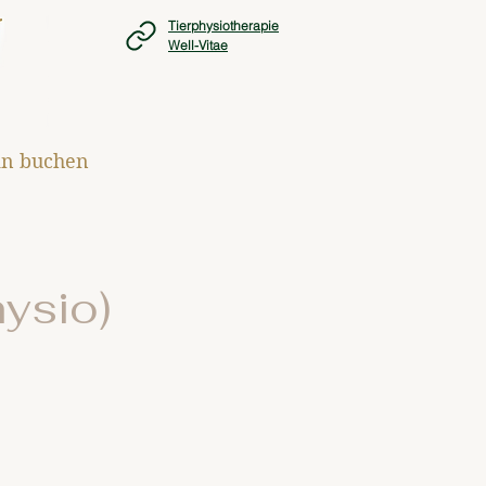
Tierphysiotherapie
Well-Vitae
n buchen
ysio)