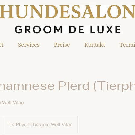
rt
Services
Preise
Kontakt
Termi
namnese Pferd (Tierph
 Well-Vitae
TierPhysioTherapie Well-Vitae