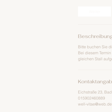
t
d
Weiter
.
Beschreibun
Bitte buchen Sie d
Bei diesem Termin
gleichen Stall aufg
Kontaktanga
Eichstraße 23, Ba
015902460889
well-vitae@web.de