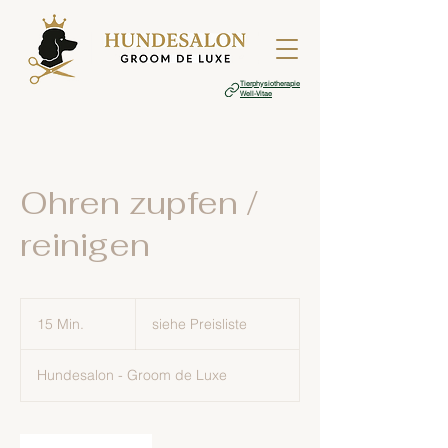
Tierphysiotherapie
Well-Vitae
Ohren zupfen /
reinigen
siehe
Preisliste
15 Min.
1
siehe Preisliste
5
M
Hundesalon - Groom de Luxe
i
n
.