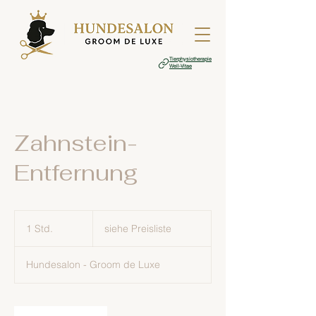
Tierphysiotherapie
Well-Vitae
Zahnstein-
Entfernung
siehe
Preisliste
1 Std.
1
siehe Preisliste
S
t
Hundesalon - Groom de Luxe
d